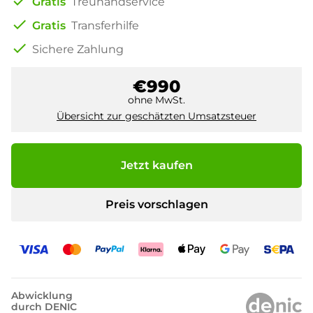
check
Gratis
Treuhandservice
check
Gratis
Transferhilfe
check
Sichere Zahlung
€990
ohne MwSt.
Übersicht zur geschätzten Umsatzsteuer
Jetzt kaufen
Preis vorschlagen
Abwicklung
durch DENIC